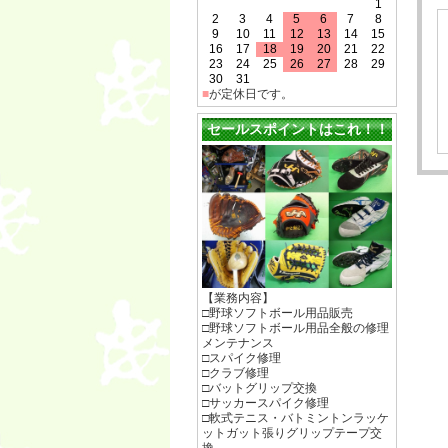
1
2
3
4
5
6
7
8
9
10
11
12
13
14
15
16
17
18
19
20
21
22
23
24
25
26
27
28
29
30
31
■
が定休日です。
セールスポイントはこれ！！
【業務内容】
□野球ソフトボール用品販売
□野球ソフトボール用品全般の修理
メンテナンス
□スパイク修理
□クラブ修理
□バットグリップ交換
□サッカースパイク修理
□軟式テニス・バトミントンラッケ
ットガット張りグリップテープ交