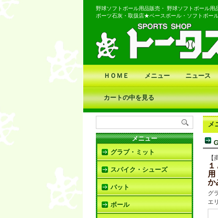
野球ソフトボール用品販売・ 野球ソフトボール用
ポーツ石灰・取扱店★ベースボール・ソフトボー
ＨＯＭＥ
メニュー
ニュース
カートの中を見る
メ
メニュー
グラブ・ミット
【
１
スパイク・シューズ
用
か
バット
グ
エ
ボール