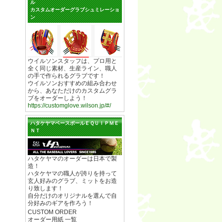
ル
カスタムオーダーグラブシュミレーショ
ン
ウイルソンスタッフは、プロ用と
全く同じ素材、生産ライン、職人
の手で作られるグラブです！
ウイルソンおすすめの組み合わせ
から、あなただけのカスタムグラ
ブをオーダーしよう！
https://customglove.wilson.jp/#/
ハタケヤマベースボールＥＱＵＩＰＭＥ
ＮＴ
ハタケヤマのオーダーは日本で製
造！
ハタケヤマの職人が誇りを持って
玄人好みのグラブ、ミットをお造
り致します！
自分だけのオリジナルを選んで自
分好みのギアを作ろう！
CUSTOM ORDER
オーダー用紙 一覧