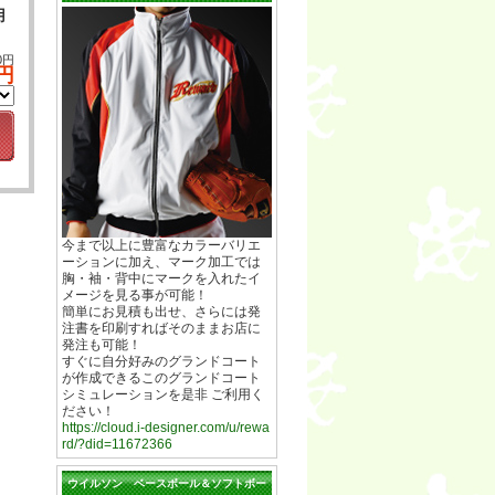
用
0円
0円
今まで以上に豊富なカラーバリエ
ーションに加え、マーク加工では
胸・袖・背中にマークを入れたイ
メージを見る事が可能！
簡単にお見積も出せ、さらには発
注書を印刷すればそのままお店に
発注も可能！
すぐに自分好みのグランドコート
が作成できるこのグランドコート
シミュレーションを是非 ご利用く
ださい！
https://cloud.i-designer.com/u/rewa
rd/?did=11672366
ウイルソン ベースボール＆ソフトボー