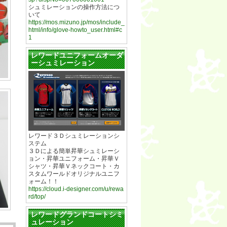
シュミレーションの操作方法につ
いて
https://mos.mizuno.jp/mos/include_
html/info/glove-howto_user.html#c
1
レワードユニフォームオーダ
ーシュミレーション
レワード３Ｄシュミレーションシ
ステム
３Ｄによる簡単昇華シュミレーシ
ョン・昇華ユニフォーム・昇華Ｖ
シャツ・昇華Ｖネックコート・カ
スタムワールドオリジナルユニフ
ォーム！！
https://cloud.i-designer.com/u/rewa
rd/top/
レワードグランドコートシミ
ュレーション