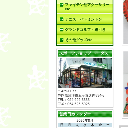
ファイテン他アクセサリー
etc
テニス・バトミントン
グランドゴルフ・綱引き
その他グッズetc
スポーツショップ トータス
〒425-0077
静岡県焼津市五ヶ堀之内834-3
TEL：054-626-3333
FAX：054-626-5025
営業日カレンダー
2026年8月
日
月
火
水
木
金
土