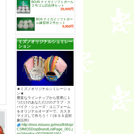
BO49 ナイガイソフトボール
２号ゴム試合球セット
29,000円
BO6 ナイガイソフトボー
ル練習球２号セット
9,950円
ミズノオリジナルシュミレー
ション
★ミズノオリジナルシミレーショ
ン★
豊富なラインナップから世界に１
つだけのあなただけのグラブ・ス
パイク・シューズ・ユニフォーム
をオリジナルオーダーで、カスタ
マイズして作ろう！！(ＢＳＳ店対
象以外)
http://mos.mizuno.jp/mos/fr/disp/
CSfMOSDispBrandListPage_001.j
sp?dispNo=007006001001