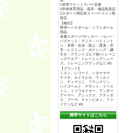
換
□卓球ラケットラバー交換
□学校体育用品・器具・備品取扱店
□スポーツ用石灰スーパーライン取
扱店
【種目】
野球ベースボール・ソフトボール
用品
各種スポーツ<サッカー・バレー・
バスケット・テニス・バトミント
ン・卓球・水泳・陸上・柔道・空
手・レスリング・ボクシング・綱
引き・グランドゴルフ他>トレーニ
ングウエア・トレーニングシュー
ズ。トレーニンググッズなど etc
【ブランド】
ミズノ、レワード、ハタケヤマ、
ナイキ、ルイスビル、ウィルソ
ン、ディマリニ、フランクリン、
ハイゴールド、デサント、イース
トン、ミツワタイガー、アンダー
アーマー、アシックス、アディダ
ス、プーマ、チャンピオン、ファ
イテンなど etc
携帯サイトはこちら