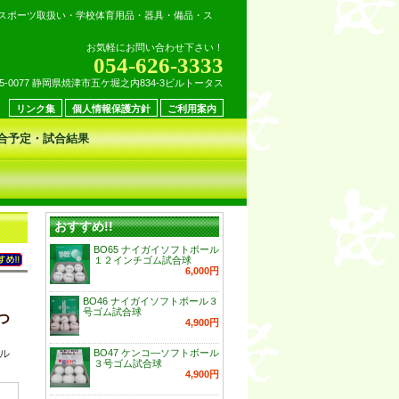
スポーツ取扱い・学校体育用品・器具・備品・ス
お気軽にお問い合わせ下さい！
054-626-3333
25-0077 静岡県焼津市五ケ堀之内834-3ビルトータス
リンク集
個人情報保護方針
ご利用案内
合予定・試合結果
おすすめ!!
BO65 ナイガイソフトボール
１２インチゴム試合球
6,000円
BO46 ナイガイソフトボール３
号ゴム試合球
つ
4,900円
ル
BO47 ケンコ―ソフトボール
３号ゴム試合球
4,900円