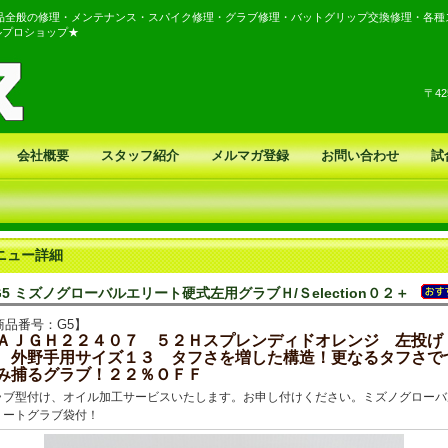
品全般の修理・メンテナンス・スパイク修理・グラブ修理・バットグリップ交換修理・各種
ルプロショップ★
〒4
会社概要
スタッフ紹介
メルマガ登録
お問い合わせ
試
ニュー詳細
G5 ミズノグローバルエリート硬式左用グラブＨ/Ｓelection０２＋
商品番号：G5】
ＡＪＧＨ２２４０７ ５２Ｈスプレンディドオレンジ 左投げ
 外野手用サイズ１３ タフさを増した構造！更なるタフさで
み捕るグラブ！２２％ＯＦＦ
ラブ型付け、オイル加工サービスいたします。お申し付けください。ミズノグローバ
リートグラブ袋付！