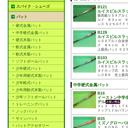
スパイク・シューズ
B121
ルイスビルスラ
最高級ＵＳＡアルミ
バット
ルド ８３ｃｍ ６
ンス ５２％ＯＦＦ
硬式金属バット
B128
中学硬式金属バット
ルイスビルスラ
硬式木製バット
ＵＳＡアルミ合金使
ク ８４ｃｍ ６７
軟式金属バット
上最高バット ５２
軟式木製バット
B103
ソフトボールバット
ルイスビルスラ
ＪＢＢ２１３ Ｕ
少年硬式バット
タイカップ式 ８３
シスＢＫ 史上最
少年用硬式木製バット
少年軟式バット
中学硬式金属バット
少年用軟式木製バット
B16
少年ソフトボールバット
イーストン中学
デル
トレーニングバット
ＸＬ３ ＢＬ１７
トップミドルバラン
ノックバット
サインバット
B35
ミズノグローバ
バットアクセサリー
Ｖ ＫＯＮＧ Ｆ３