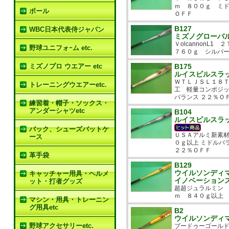
ｍ ８００ｇ ミド
ボール
ＯＦＦ
B127
WBC日本代表侍ジャパン
ミズノグローバ
Ｖolcannon
野球ユニフォｰム etc.
７６０ｇ シルバー
ミズノプロ ウエアー etc
B175
ルイスビルスラ
ＷＴＬＪＳＬ１８
トレーニングウエアーetc.
工 軽量コンポジ
バランス ２２％Ｏ
練習着・帽子・ソックス・
アンダーシャツetc
B104
ルイスビルスラ
バック、シューズバットケ
ＵＳＡアルミ新素材
ース
０ｇ以上 ミドルバ
２２％ＯＦＦ
革手袋
B129
ウイルソンディ
キャッチャー用具・ヘルメ
イノベーション
ット・打者グッズ
超超ジュラルミン
ｍ ８４０ｇ以上 
マシン・用具・トレーニン
グ用具etc
B2
ウイルソンディ
野球アクセサリーetc.
ブードゥーゴール