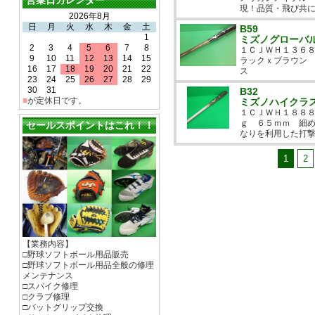
営業日カレンダー
現！品質・飛び共
2026年8月
日
月
火
水
木
金
土
B59
1
ミズノグローバ
2
3
4
5
6
7
8
１ＣＪＷＨ１３６
9
10
11
12
13
14
15
ラックｘブラウン 
16
17
18
19
20
21
22
ス
23
24
25
26
27
28
29
30
31
B32
■
が定休日です。
ミズノハイクラ
１ＣＪＷＨ１８８
ｇ ６５ｍｍ 細
セールスポイントはこれ！！
なりを利用した打
1
2
【業務内容】
□野球ソフトボール用品販売
□野球ソフトボール用品全般の修理
メンテナンス
□スパイク修理
□クラブ修理
□バットグリップ交換