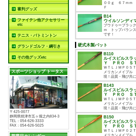
００ｇ ６７ｍｍ 
Ｆ
審判グッズ
B14
ファイテン他アクセサリー
ウイルソンディ
etc
ブウドゥーブラッ
ｍ トップバラン
です！
テニス・バトミントン
硬式木製バット
グランドゴルフ・綱引き
B110
その他グッズetc
ルイスビルスラ
Ｙ ＰＲＯ Ｓ
ＷＴＬＪＭＰ０５
スポーツショップ トータス
メリカンメイプル
現！品質・飛び共
B143
ルイスビルスラ
Ｙ ＰＲＯ Ｓ
ＷＴＬＪＭＰ０５
メリカンメイプル
現！品質・飛び共
〒425-0077
静岡県焼津市五ヶ堀之内834-3
B150
TEL：054-626-3333
ルイスビルスラ
FAX：054-626-5025
Ｙ ＰＲＯ Ｓ
ＷＴＬＪＭＰ０２
メリカンメイプル