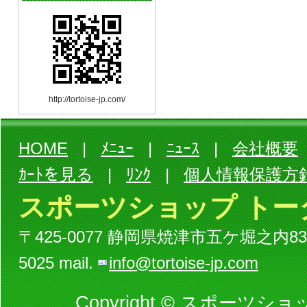
http://tortoise-jp.com/
HOME
|
ﾒﾆｭｰ
|
ﾆｭｰｽ
|
会社概要
ｶｰﾄを見る
|
ﾘﾝｸ
|
個人情報保護方
スポーツショップ トー
〒425-0077 静岡県焼津市五ケ堀之内834-3ビル
5025 mail.
info@tortoise-jp.com
Copyright © スポーツショッ