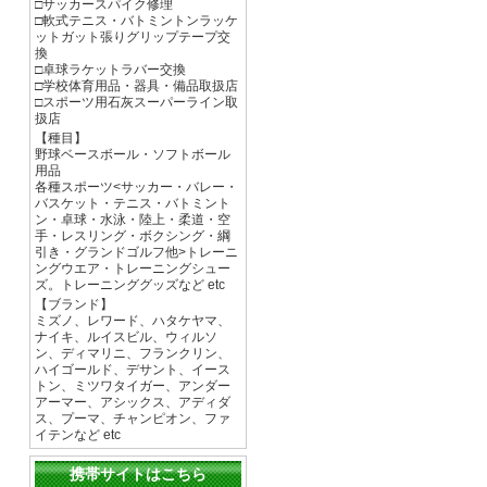
□サッカースパイク修理
□軟式テニス・バトミントンラッケ
ットガット張りグリップテープ交
換
□卓球ラケットラバー交換
□学校体育用品・器具・備品取扱店
□スポーツ用石灰スーパーライン取
扱店
【種目】
野球ベースボール・ソフトボール
用品
各種スポーツ<サッカー・バレー・
バスケット・テニス・バトミント
ン・卓球・水泳・陸上・柔道・空
手・レスリング・ボクシング・綱
引き・グランドゴルフ他>トレーニ
ングウエア・トレーニングシュー
ズ。トレーニンググッズなど etc
【ブランド】
ミズノ、レワード、ハタケヤマ、
ナイキ、ルイスビル、ウィルソ
ン、ディマリニ、フランクリン、
ハイゴールド、デサント、イース
トン、ミツワタイガー、アンダー
アーマー、アシックス、アディダ
ス、プーマ、チャンピオン、ファ
イテンなど etc
携帯サイトはこちら