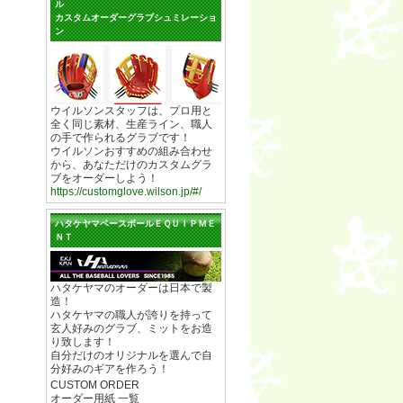
ル
カスタムオーダーグラブシュミレーショ
ン
ウイルソンスタッフは、プロ用と
全く同じ素材、生産ライン、職人
の手で作られるグラブです！
ウイルソンおすすめの組み合わせ
から、あなただけのカスタムグラ
ブをオーダーしよう！
https://customglove.wilson.jp/#/
ハタケヤマベースボールＥＱＵＩＰＭＥ
ＮＴ
ハタケヤマのオーダーは日本で製
造！
ハタケヤマの職人が誇りを持って
玄人好みのグラブ、ミットをお造
り致します！
自分だけのオリジナルを選んで自
分好みのギアを作ろう！
CUSTOM ORDER
オーダー用紙 一覧