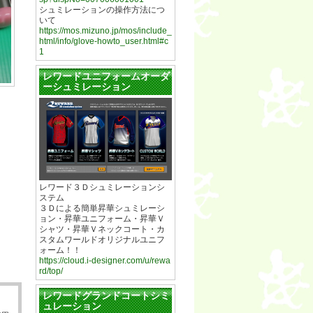
シュミレーションの操作方法につ
いて
https://mos.mizuno.jp/mos/include_
html/info/glove-howto_user.html#c
1
レワードユニフォームオーダ
ーシュミレーション
レワード３Ｄシュミレーションシ
ステム
３Ｄによる簡単昇華シュミレーシ
ョン・昇華ユニフォーム・昇華Ｖ
シャツ・昇華Ｖネックコート・カ
スタムワールドオリジナルユニフ
ォーム！！
https://cloud.i-designer.com/u/rewa
rd/top/
レワードグランドコートシミ
ュレーション