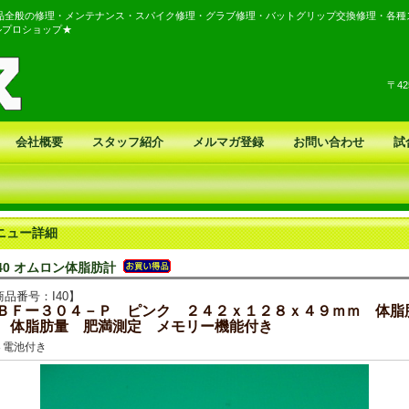
品全般の修理・メンテナンス・スパイク修理・グラブ修理・バットグリップ交換修理・各種
ルプロショップ★
〒4
会社概要
スタッフ紹介
メルマガ登録
お問い合わせ
試
ニュー詳細
I40 オムロン体脂肪計
商品番号：I40】
ＢＦー３０４－Ｐ ピンク ２４２ｘ１２８ｘ４９ｍｍ 体脂
 体脂肪量 肥満測定 メモリー機能付き
４電池付き