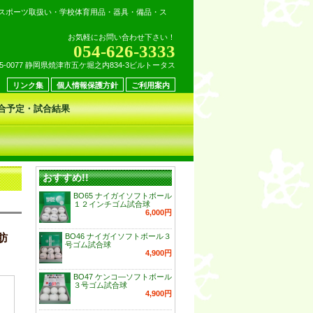
スポーツ取扱い・学校体育用品・器具・備品・ス
お気軽にお問い合わせ下さい！
054-626-3333
25-0077 静岡県焼津市五ケ堀之内834-3ビルトータス
リンク集
個人情報保護方針
ご利用案内
合予定・試合結果
おすすめ!!
BO65 ナイガイソフトボール
１２インチゴム試合球
6,000円
肪
BO46 ナイガイソフトボール３
号ゴム試合球
4,900円
BO47 ケンコ―ソフトボール
３号ゴム試合球
4,900円