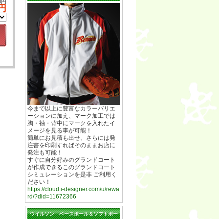
0円
0円
今まで以上に豊富なカラーバリエ
ーションに加え、マーク加工では
胸・袖・背中にマークを入れたイ
メージを見る事が可能！
簡単にお見積も出せ、さらには発
注書を印刷すればそのままお店に
発注も可能！
すぐに自分好みのグランドコート
が作成できるこのグランドコート
シミュレーションを是非 ご利用く
ださい！
https://cloud.i-designer.com/u/rewa
rd/?did=11672366
ウイルソン ベースボール＆ソフトボー