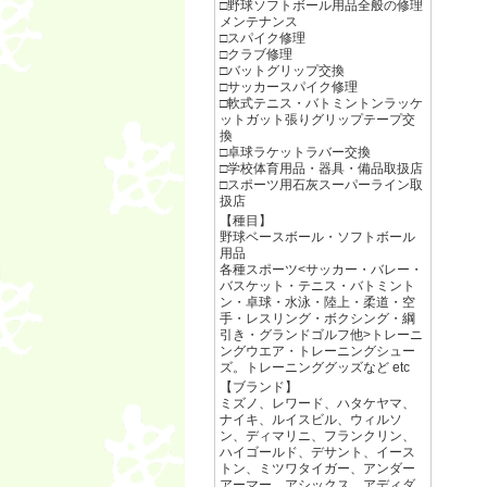
□野球ソフトボール用品全般の修理
メンテナンス
□スパイク修理
□クラブ修理
□バットグリップ交換
□サッカースパイク修理
□軟式テニス・バトミントンラッケ
ットガット張りグリップテープ交
換
□卓球ラケットラバー交換
□学校体育用品・器具・備品取扱店
□スポーツ用石灰スーパーライン取
扱店
【種目】
野球ベースボール・ソフトボール
用品
各種スポーツ<サッカー・バレー・
バスケット・テニス・バトミント
ン・卓球・水泳・陸上・柔道・空
手・レスリング・ボクシング・綱
引き・グランドゴルフ他>トレーニ
ングウエア・トレーニングシュー
ズ。トレーニンググッズなど etc
【ブランド】
ミズノ、レワード、ハタケヤマ、
ナイキ、ルイスビル、ウィルソ
ン、ディマリニ、フランクリン、
ハイゴールド、デサント、イース
トン、ミツワタイガー、アンダー
アーマー、アシックス、アディダ