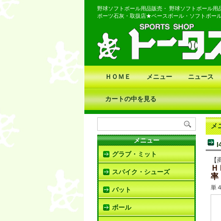
野球ソフトボール用品販売・ 野球ソフトボール用
ポーツ石灰・取扱店★ベースボール・ソフトボー
ＨＯＭＥ
メニュー
ニュース
カートの中を見る
メ
メニュー
グラブ・ミット
【
Ｈ
スパイク・シューズ
率
単
バット
ボール