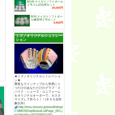
BO49 ナイガイソフトボール
２号ゴム試合球セット
29,000円
BO6 ナイガイソフトボー
ル練習球２号セット
9,950円
ミズノオリジナルシュミレー
ション
★ミズノオリジナルシミレーショ
ン★
豊富なラインナップから世界に１
つだけのあなただけのグラブ・ス
パイク・シューズ・ユニフォーム
をオリジナルオーダーで、カスタ
マイズして作ろう！！(ＢＳＳ店対
象以外)
http://mos.mizuno.jp/mos/fr/disp/
CSfMOSDispBrandListPage_001.j
sp?dispNo=007006001001