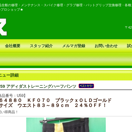
品全般の修理・メンテナンス・スパイク修理・グラブ修理・バットグリップ交換修理・各種
ルプロショップ★
〒4
会社概要
スタッフ紹介
メルマガ登録
お問い合わせ
試
ニュー詳細
U59 アディダストレーニングハーフパンツ
商品番号：U59】
６４８８０ ＫＦ０７０ ブラックｘＯＬＤゴールド
サイズ ウエスト８３～８９ｃｍ ２４％ＯＦＦ！
買い得商品！