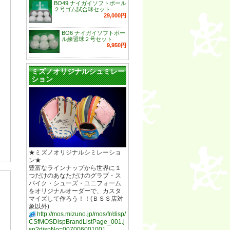
BO49 ナイガイソフトボール
２号ゴム試合球セット
29,000円
BO6 ナイガイソフトボー
ル練習球２号セット
9,950円
ミズノオリジナルシュミレー
ション
★ミズノオリジナルシミレーショ
ン★
豊富なラインナップから世界に１
つだけのあなただけのグラブ・ス
パイク・シューズ・ユニフォーム
をオリジナルオーダーで、カスタ
マイズして作ろう！！(ＢＳＳ店対
象以外)
http://mos.mizuno.jp/mos/fr/disp/
CSfMOSDispBrandListPage_001.j
sp?dispNo=007006001001