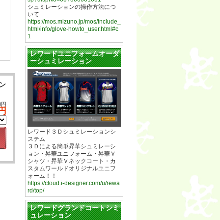
シュミレーションの操作方法につ
いて
https://mos.mizuno.jp/mos/include_
html/info/glove-howto_user.html#c
1
レワードユニフォームオーダ
ーシュミレーション
ン
0円
0円
レワード３Ｄシュミレーションシ
ステム
３Ｄによる簡単昇華シュミレーシ
ョン・昇華ユニフォーム・昇華Ｖ
シャツ・昇華Ｖネックコート・カ
スタムワールドオリジナルユニフ
ォーム！！
https://cloud.i-designer.com/u/rewa
rd/top/
レワードグランドコートシミ
ュレーション