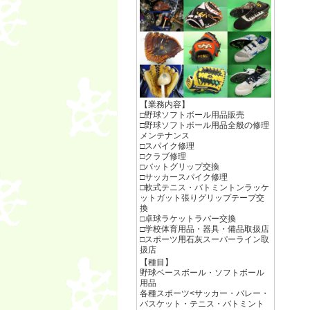
【業務内容】
□野球ソフトボール用品販売
□野球ソフトボール用品全般の修理
メンテナンス
□スパイク修理
□クラブ修理
□バットグリップ交換
□サッカースパイク修理
□軟式テニス・バトミントンラッケ
ットガット張りグリップテープ交
換
□卓球ラケットラバー交換
□学校体育用品・器具・備品取扱店
□スポーツ用石灰スーパーライン取
扱店
【種目】
野球ベースボール・ソフトボール
用品
各種スポーツ<サッカー・バレー・
バスケット・テニス・バトミント