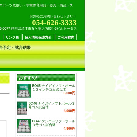
スポーツ取扱い・学校体育用品・器具・備品・ス
お気軽にお問い合わせ下さい！
054-626-3333
25-0077 静岡県焼津市五ケ堀之内834-3ビルトータス
リンク集
個人情報保護方針
ご利用案内
合予定・試合結果
おすすめ!!
BO65 ナイガイソフトボール
１２インチゴム試合球
6,000円
BO46 ナイガイソフトボール３
号ゴム試合球
4,900円
BO47 ケンコ―ソフトボール
３号ゴム試合球
4,900円