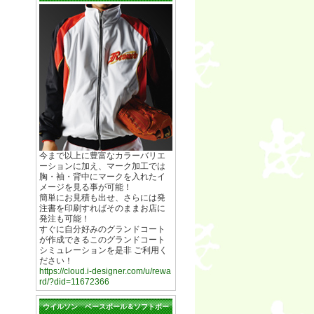
今まで以上に豊富なカラーバリエ
ーションに加え、マーク加工では
胸・袖・背中にマークを入れたイ
メージを見る事が可能！
簡単にお見積も出せ、さらには発
注書を印刷すればそのままお店に
発注も可能！
すぐに自分好みのグランドコート
が作成できるこのグランドコート
シミュレーションを是非 ご利用く
ださい！
https://cloud.i-designer.com/u/rewa
rd/?did=11672366
ウイルソン ベースボール＆ソフトボー