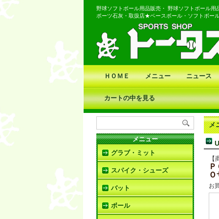
野球ソフトボール用品販売・ 野球ソフトボール用
ポーツ石灰・取扱店★ベースボール・ソフトボー
ＨＯＭＥ
メニュー
ニュース
カートの中を見る
メ
メニュー
グラブ・ミット
【
Ｐ
スパイク・シューズ
Ｏ
お
バット
ボール