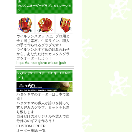
ル
カスタムオーダーグラブシュミレーショ
ン
ウイルソンスタッフは、プロ用と
全く同じ素材、生産ライン、職人
の手で作られるグラブです！
ウイルソンおすすめの組み合わせ
から、あなただけのカスタムグラ
ブをオーダーしよう！
https://customglove.wilson.jp/#/
ハタケヤマベースボールＥＱＵＩＰＭＥ
ＮＴ
ハタケヤマのオーダーは日本で製
造！
ハタケヤマの職人が誇りを持って
玄人好みのグラブ、ミットをお造
り致します！
自分だけのオリジナルを選んで自
分好みのギアを作ろう！
CUSTOM ORDER
オーダー用紙 一覧