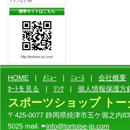
イテンなど etc
携帯サイトはこちら
http://tortoise-jp.com/
HOME
|
ﾒﾆｭｰ
|
ﾆｭｰｽ
|
会社概要
ｶｰﾄを見る
|
ﾘﾝｸ
|
個人情報保護方
スポーツショップ トー
〒425-0077 静岡県焼津市五ケ堀之内834-3ビル
5025 mail.
info@tortoise-jp.com