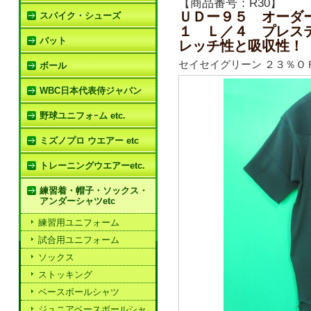
【商品番号：R30】
ＵＤー９５ オーダ
スパイク・シューズ
１ Ｌ／４ プレス
バット
レッチ性と吸収性！
セイセイグリーン ２３％Ｏ
ボール
WBC日本代表侍ジャパン
野球ユニフォｰム etc.
ミズノプロ ウエアー etc
トレーニングウエアーetc.
練習着・帽子・ソックス・
アンダーシャツetc
練習用ユニフォーム
試合用ユニフォーム
ソックス
ストッキング
ベースボールシャツ
ジュニアベースボールシャ