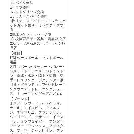
□スパイク修理
□クラブ修理
□バットグリップ交換
□サッカースパイク修理
□軟式テニス・バトミントンラッケ
ットガット張りグリップテープ交
換
□卓球ラケットラバー交換
□学校体育用品・器具・備品取扱店
□スポーツ用石灰スーパーライン取
扱店
【種目】
野球ベースボール・ソフトボール
用品
各種スポーツ<サッカー・バレー・
バスケット・テニス・バトミント
ン・卓球・水泳・陸上・柔道・空
手・レスリング・ボクシング・綱
引き・グランドゴルフ他>トレーニ
ングウエア・トレーニングシュー
ズ。トレーニンググッズなど etc
【ブランド】
ミズノ、レワード、ハタケヤマ、
ナイキ、ルイスビル、ウィルソ
ン、ディマリニ、フランクリン、
ハイゴールド、デサント、イース
トン、ミツワタイガー、アンダー
アーマー、アシックス、アディダ
ス、プーマ、チャンピオン、ファ