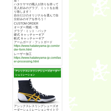
造！
ハタケヤマの職人が誇りを持って
玄人好みのグラブ、ミットをお造
り致します！
自分だけのオリジナルを選んで自
分好みのギアを作ろう！
CUSTOM ORDER
オーダー用紙 一覧
グラブ・ミット・バック
硬式 キャッチャーギア
軟式 キャッチャーギア
アームガード・フットガード
https://www.hatakeyama-jp.com/or
der-form.html
レーザー加工
https://www.hatakeyama-jp.com/las
er-processing.html
アシックスレスリングシューズオーダー
シュミレーション
アシックスレスリングシューズオ
ーダーシュミレーションサイトで