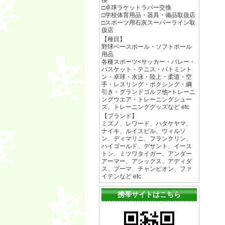
換
□卓球ラケットラバー交換
□学校体育用品・器具・備品取扱店
□スポーツ用石灰スーパーライン取
扱店
【種目】
野球ベースボール・ソフトボール
用品
各種スポーツ<サッカー・バレー・
バスケット・テニス・バトミント
ン・卓球・水泳・陸上・柔道・空
手・レスリング・ボクシング・綱
引き・グランドゴルフ他>トレーニ
ングウエア・トレーニングシュー
ズ。トレーニンググッズなど etc
【ブランド】
ミズノ、レワード、ハタケヤマ、
ナイキ、ルイスビル、ウィルソ
ン、ディマリニ、フランクリン、
ハイゴールド、デサント、イース
トン、ミツワタイガー、アンダー
アーマー、アシックス、アディダ
ス、プーマ、チャンピオン、ファ
イテンなど etc
携帯サイトはこちら