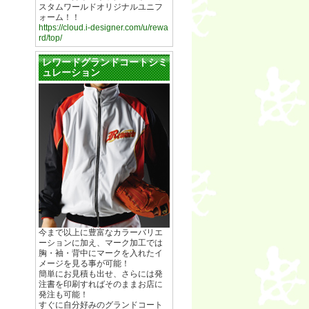
スタムワールドオリジナルユニフ
ォーム！！
https://cloud.i-designer.com/u/rewa
rd/top/
レワードグランドコートシミ
ュレーション
今まで以上に豊富なカラーバリエ
ーションに加え、マーク加工では
胸・袖・背中にマークを入れたイ
メージを見る事が可能！
簡単にお見積も出せ、さらには発
注書を印刷すればそのままお店に
発注も可能！
すぐに自分好みのグランドコート