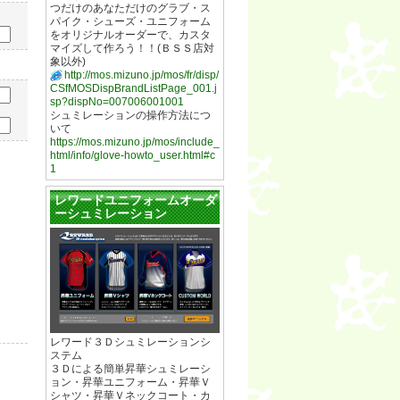
つだけのあなただけのグラブ・ス
パイク・シューズ・ユニフォーム
をオリジナルオーダーで、カスタ
マイズして作ろう！！(ＢＳＳ店対
象以外)
http://mos.mizuno.jp/mos/fr/disp/
CSfMOSDispBrandListPage_001.j
sp?dispNo=007006001001
シュミレーションの操作方法につ
いて
https://mos.mizuno.jp/mos/include_
html/info/glove-howto_user.html#c
1
レワードユニフォームオーダ
ーシュミレーション
レワード３Ｄシュミレーションシ
ステム
３Ｄによる簡単昇華シュミレーシ
ョン・昇華ユニフォーム・昇華Ｖ
シャツ・昇華Ｖネックコート・カ