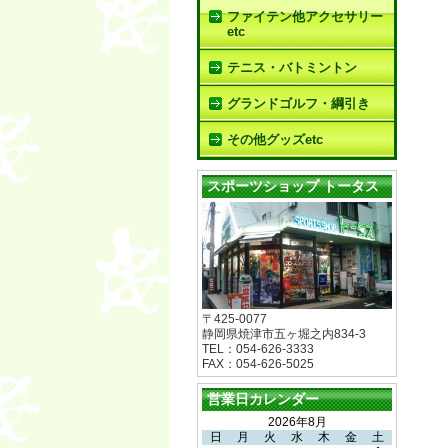
ファイテン他アクセサリー
etc
テニス・バトミントン
グランドゴルフ・綱引き
その他グッズetc
スポーツショップ トータス
〒425-0077
静岡県焼津市五ヶ堀之内834-3
TEL：054-626-3333
FAX：054-626-5025
営業日カレンダー
2026年8月
日
月
火
水
木
金
土