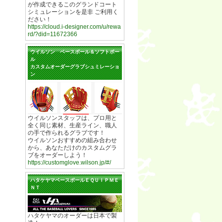
が作成できるこのグランドコート
シミュレーションを是非 ご利用く
ださい！
https://cloud.i-designer.com/u/rewa
rd/?did=11672366
ウイルソン ベースボール＆ソフトボー
ル
カスタムオーダーグラブシュミレーショ
ン
ウイルソンスタッフは、プロ用と
全く同じ素材、生産ライン、職人
の手で作られるグラブです！
ウイルソンおすすめの組み合わせ
から、あなただけのカスタムグラ
ブをオーダーしよう！
https://customglove.wilson.jp/#/
ハタケヤマベースボールＥＱＵＩＰＭＥ
ＮＴ
ハタケヤマのオーダーは日本で製