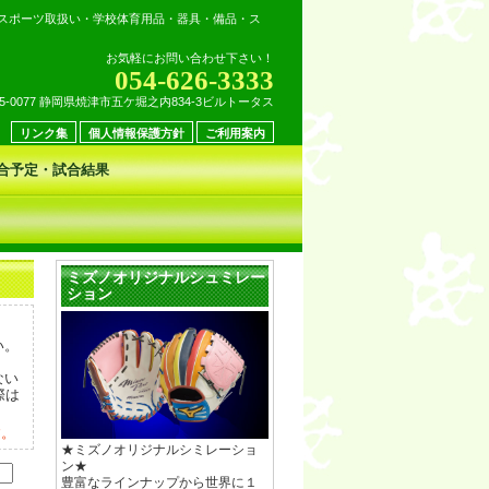
スポーツ取扱い・学校体育用品・器具・備品・ス
お気軽にお問い合わせ下さい！
054-626-3333
25-0077 静岡県焼津市五ケ堀之内834-3ビルトータス
リンク集
個人情報保護方針
ご利用案内
合予定・試合結果
ミズノオリジナルシュミレー
ション
い。
ない
際は
す。
★ミズノオリジナルシミレーショ
ン★
豊富なラインナップから世界に１