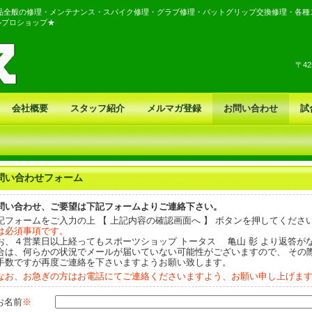
品全般の修理・メンテナンス・スパイク修理・グラブ修理・バットグリップ交換修理・各種
ルプロショップ★
〒4
会社概要
スタッフ紹介
メルマガ登録
お問い合わせ
試
問い合わせフォーム
問い合わせ、ご要望は下記フォームよりご連絡下さい。
記フォームをご入力の上 【 上記内容の確認画面へ 】 ボタンを押してくださ
は必須事項です。
お、４営業日以上経ってもスポーツショップ トータス 亀山 彰 より返答が
合は、何らかの状況でメールが届いていない可能性がございますので、 その
手数ですが再度ご連絡を下さいますようお願い致します。
なお、お急ぎの方はお電話にてご連絡くださいますよう、お願い申し上げま
お名前
※