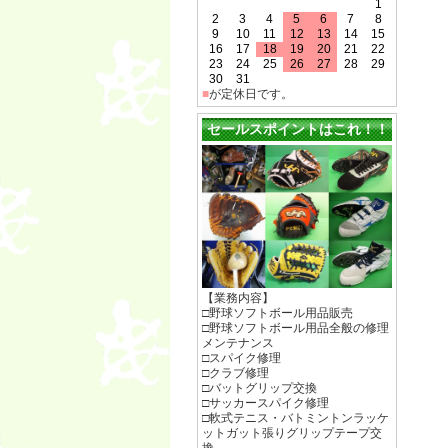
1
2
3
4
5
6
7
8
9
10
11
12
13
14
15
16
17
18
19
20
21
22
23
24
25
26
27
28
29
30
31
■
が定休日です。
セールスポイントはこれ！！
【業務内容】
□野球ソフトボール用品販売
□野球ソフトボール用品全般の修理
メンテナンス
□スパイク修理
□クラブ修理
□バットグリップ交換
□サッカースパイク修理
□軟式テニス・バトミントンラッケ
ットガット張りグリップテープ交