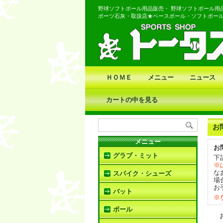
野球ソフトボール用品販売・ 野球ソフトボール用
ポーツ石灰・取扱店★ベースボール・ソフトボー
ＨＯＭＥ
メニュー
ニュース
カートの中を見る
お
メニュー
お
グラブ・ミット
下
※
な
スパイク・シューズ
場
お
バット
※
ボール