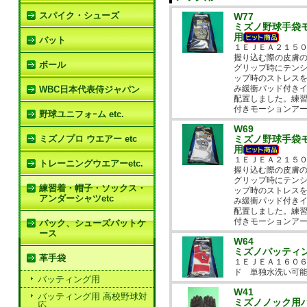
スパイク・シューズ
W77
ミズノ野球手袋
用
バット
１ＥＪＥＡ２１５
握り込む際の皮膚
ボール
グリップ時にテン
ップ時のストレス
み緩衝パッド付き
WBC日本代表侍ジャパン
配置しました。練
付きモーションア
野球ユニフォｰム etc.
W69
ミズノプロ ウエアー etc
ミズノ野球手袋
用
１ＥＪＥＡ２１５
トレーニングウエアーetc.
握り込む際の皮膚
グリップ時にテン
練習着・帽子・ソックス・
ップ時のストレス
アンダーシャツetc
み緩衝パッド付き
配置しました。練
付きモーションアー
バック、シューズバットケ
ース
W64
ミズノバッティ
革手袋
１ＥＪＥＡ１６０
ド 単独水洗い可
バッティング用
W41
バッティング用 高校野球対
ミズノノック用
応