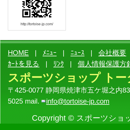
http://tortoise-jp.com/
HOME
|
ﾒﾆｭｰ
|
ﾆｭｰｽ
|
会社概要
ｶｰﾄを見る
|
ﾘﾝｸ
|
個人情報保護方
スポーツショップ トー
〒425-0077 静岡県焼津市五ケ堀之内834-3ビル
5025 mail.
info@tortoise-jp.com
Copyright © スポーツショッ