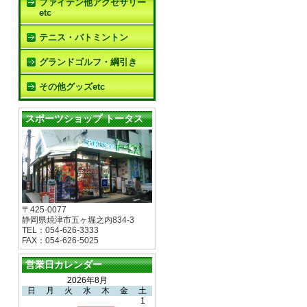
ファイテン他アクセサリー
etc
テニス・バトミントン
グランドゴルフ・綱引き
その他グッズetc
スポーツショップ トータス
〒425-0077
静岡県焼津市五ヶ堀之内834-3
TEL：054-626-3333
FAX：054-626-5025
営業日カレンダー
2026年8月
日
月
火
水
木
金
土
1