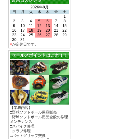
営業日カレンダー
2026年8月
日
月
火
水
木
金
土
1
2
3
4
5
6
7
8
9
10
11
12
13
14
15
16
17
18
19
20
21
22
23
24
25
26
27
28
29
30
31
■
が定休日です。
セールスポイントはこれ！！
【業務内容】
□野球ソフトボール用品販売
□野球ソフトボール用品全般の修理
メンテナンス
□スパイク修理
□クラブ修理
□バットグリップ交換