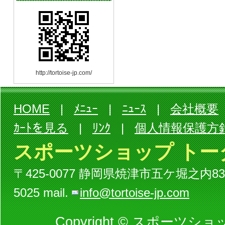
http://tortoise-jp.com/
HOME
|
ﾒﾆｭｰ
|
ﾆｭｰｽ
|
会社概要
ｶｰﾄを見る
|
ﾘﾝｸ
|
個人情報保護方
スポーツショップ トー
〒425-0077 静岡県焼津市五ケ堀之内834-3ビル
5025 mail.
info@tortoise-jp.com
Copyright © スポーツショッ