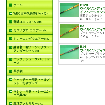
B129
ボール
ウイルソンディ
イノベーション
WBC日本代表侍ジャパン
超超ジュラルミン
ｍ ８４０ｇ以上 
野球ユニフォｰム etc.
B2
ウイルソンディ
ミズノプロ ウエアー etc
ブードゥーゴール
００ｇ ６７ｍｍ 
トレーニングウエアーetc.
Ｆ
B14
練習着・帽子・ソックス・
ウイルソンディ
アンダーシャツetc
ブウドゥーブラッ
ｍ トップバラン
バック、シューズバットケ
です！
ース
革手袋
キャッチャー用具・ヘルメ
ット・打者グッズ
マシン・用具・トレーニン
グ用具etc
野球アクセサリーetc.