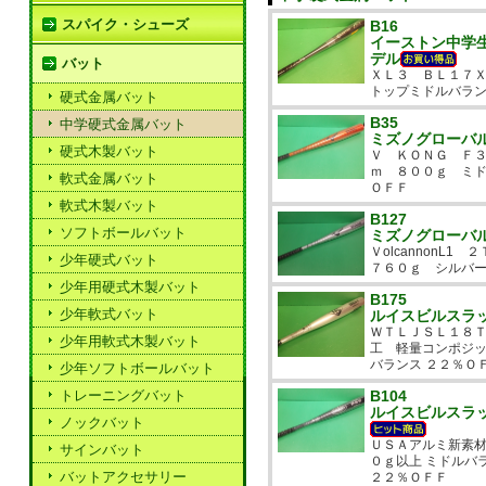
スパイク・シューズ
B16
イーストン中学
デル
バット
ＸＬ３ ＢＬ１７
トップミドルバラン
硬式金属バット
B35
中学硬式金属バット
ミズノグローバ
硬式木製バット
Ｖ ＫＯＮＧ Ｆ３
ｍ ８００ｇ ミド
軟式金属バット
ＯＦＦ
軟式木製バット
B127
ソフトボールバット
ミズノグローバ
Ｖolcannon
少年硬式バット
７６０ｇ シルバー
少年用硬式木製バット
B175
少年軟式バット
ルイスビルスラ
ＷＴＬＪＳＬ１８
少年用軟式木製バット
工 軽量コンポジ
バランス ２２％Ｏ
少年ソフトボールバット
トレーニングバット
B104
ルイスビルスラ
ノックバット
ＵＳＡアルミ新素材
サインバット
０ｇ以上 ミドルバ
バットアクセサリー
２２％ＯＦＦ