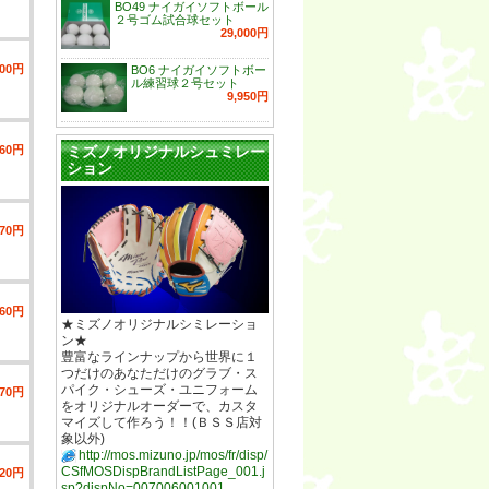
BO49 ナイガイソフトボール
２号ゴム試合球セット
29,000円
800円
BO6 ナイガイソフトボー
ル練習球２号セット
9,950円
060円
ミズノオリジナルシュミレー
ション
770円
060円
★ミズノオリジナルシミレーショ
ン★
豊富なラインナップから世界に１
つだけのあなただけのグラブ・ス
パイク・シューズ・ユニフォーム
770円
をオリジナルオーダーで、カスタ
マイズして作ろう！！(ＢＳＳ店対
象以外)
http://mos.mizuno.jp/mos/fr/disp/
CSfMOSDispBrandListPage_001.j
020円
sp?dispNo=007006001001