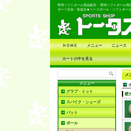
野球ソフトボール用品販売・ 野球ソフトボール用
ポーツ石灰・取扱店★ベースボール・ソフトボー
ＨＯＭＥ
メニュー
ニュース
カートの中を見る
メ
メニュー
グラブ・ミット
硬
スパイク・シューズ
バット
ボール