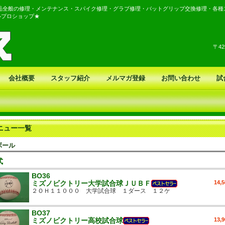
品全般の修理・メンテナンス・スパイク修理・グラブ修理・バットグリップ交換修理・各種
ルプロショップ★
〒4
会社概要
スタッフ紹介
メルマガ登録
お問い合わせ
試
ニュー一覧
ボール
式
BO36
ミズノビクトリー大学試合球ＪＵＢＦ
14,
２ＯＨ１１０００ 大学試合球 １ダース １２ケ
BO37
ミズノビクトリー高校試合球
13,