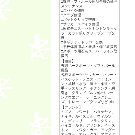
□野球ソフトボール用品全般の修理
メンテナンス
□スパイク修理
□クラブ修理
□バットグリップ交換
□サッカースパイク修理
□軟式テニス・バトミントンラッケ
ットガット張りグリップテープ交
換
□卓球ラケットラバー交換
□学校体育用品・器具・備品取扱店
□スポーツ用石灰スーパーライン取
扱店
【種目】
野球ベースボール・ソフトボール
用品
各種スポーツ<サッカー・バレー・
バスケット・テニス・バトミント
ン・卓球・水泳・陸上・柔道・空
手・レスリング・ボクシング・綱
引き・グランドゴルフ他>トレーニ
ングウエア・トレーニングシュー
ズ。トレーニンググッズなど etc
【ブランド】
ミズノ、レワード、ハタケヤマ、
ナイキ、ルイスビル、ウィルソ
ン、ディマリニ、フランクリン、
ハイゴールド、デサント、イース
トン、ミツワタイガー、アンダー
アーマー、アシックス、アディダ