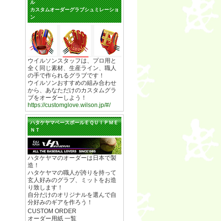
ル
カスタムオーダーグラブシュミレーショ
ン
ウイルソンスタッフは、プロ用と
全く同じ素材、生産ライン、職人
の手で作られるグラブです！
ウイルソンおすすめの組み合わせ
から、あなただけのカスタムグラ
ブをオーダーしよう！
https://customglove.wilson.jp/#/
ハタケヤマベースボールＥＱＵＩＰＭＥ
ＮＴ
ハタケヤマのオーダーは日本で製
造！
ハタケヤマの職人が誇りを持って
玄人好みのグラブ、ミットをお造
り致します！
自分だけのオリジナルを選んで自
分好みのギアを作ろう！
CUSTOM ORDER
オーダー用紙 一覧