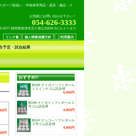
スポーツ取扱い・学校体育用品・器具・備品・ス
お気軽にお問い合わせ下さい！
054-626-3333
25-0077 静岡県焼津市五ケ堀之内834-3ビルトータス
リンク集
個人情報保護方針
ご利用案内
合予定・試合結果
おすすめ!!
BO65 ナイガイソフトボール
１２インチゴム試合球
6,000円
BO46 ナイガイソフトボール３
号ゴム試合球
4,900円
500円
BO47 ケンコ―ソフトボール
３号ゴム試合球
4,900円
900円