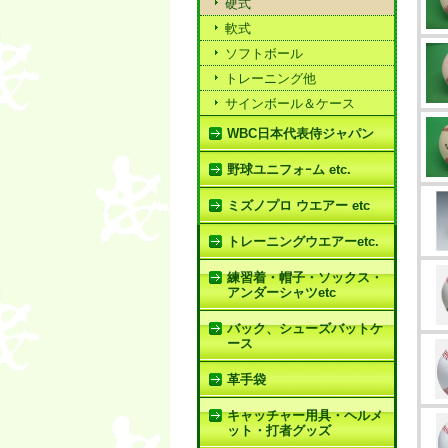
硬式
軟式
ソフトボール
トレーニング他
サインボール＆ケース
WBC日本代表侍ジャパン
野球ユニフォｰム etc.
ミズノプロ ウエアー etc
トレーニングウエアーetc.
練習着・帽子・ソックス・
アンダーシャツetc
バック、シューズバットケ
ース
革手袋
キャッチャー用具・ヘルメ
ット・打者グッズ