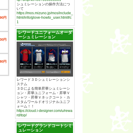
シュミレーションの操作方法につ
いて
https://mos.mizuno.jp/mos/include_
html/info/glove-howto_user.html#c
790円
1
レワードユニフォームオーダ
ーシュミレーション
930円
680円
レワード３Ｄシュミレーションシ
ステム
３Ｄによる簡単昇華シュミレーシ
ョン・昇華ユニフォーム・昇華Ｖ
シャツ・昇華Ｖネックコート・カ
スタムワールドオリジナルユニフ
ォーム！！
https://cloud.i-designer.com/u/rewa
rd/top/
レワードグランドコートシミ
ュレーション