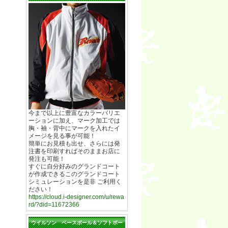
今まで以上に豊富なカラーバリエ
ーションに加え、マーク加工では
胸・袖・背中にマークを入れたイ
メージを見る事が可能！
簡単にお見積も出せ、さらには発
注書を印刷すればそのままお店に
発注も可能！
すぐに自分好みのグランドコート
が作成できるこのグランドコート
シミュレーションを是非 ご利用く
ださい！
https://cloud.i-designer.com/u/rewa
rd/?did=11672366
ウイルソン ベースボール＆ソフトボー