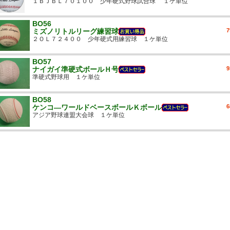
１ＢＪＢＬ７０１００ 少年硬式野球試合球 １ケ単位
BO56
ミズノリトルリーグ練習球
２ＯＬ７２４００ 少年硬式用練習球 １ケ単位
BO57
ナイガイ準硬式ボールＨ号
準硬式野球用 １ケ単位
BO58
ケンコ―ワールドベースボールＫボール
アジア野球連盟大会球 １ケ単位