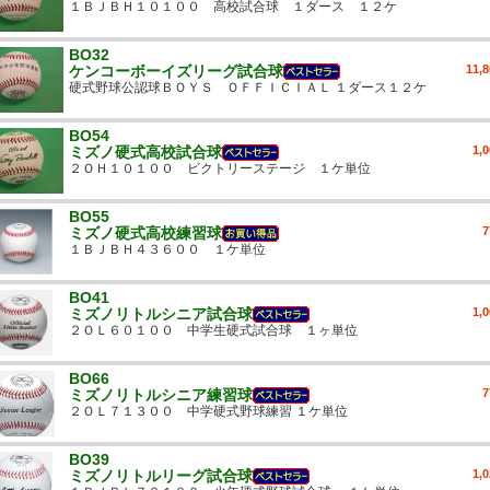
１ＢＪＢＨ１０１００ 高校試合球 １ダース １２ケ
BO32
ケンコーボーイズリーグ試合球
11,
硬式野球公認球ＢＯＹＳ ＯＦＦＩＣＩＡＬ １ダース１２ケ
BO54
ミズノ硬式高校試合球
1,
２ＯＨ１０１００ ビクトリーステージ １ケ単位
BO55
ミズノ硬式高校練習球
１ＢＪＢＨ４３６００ １ケ単位
BO41
ミズノリトルシニア試合球
1,
２ＯＬ６０１００ 中学生硬式試合球 １ヶ単位
BO66
ミズノリトルシニア練習球
２ＯＬ７１３００ 中学硬式野球練習 １ケ単位
BO39
ミズノリトルリーグ試合球
1,