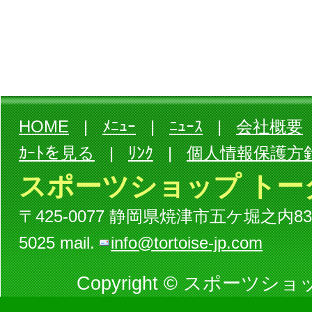
HOME
|
ﾒﾆｭｰ
|
ﾆｭｰｽ
|
会社概要
ｶｰﾄを見る
|
ﾘﾝｸ
|
個人情報保護方
スポーツショップ トー
〒425-0077 静岡県焼津市五ケ堀之内834-3ビル
5025 mail.
info@tortoise-jp.com
Copyright © スポーツショッ