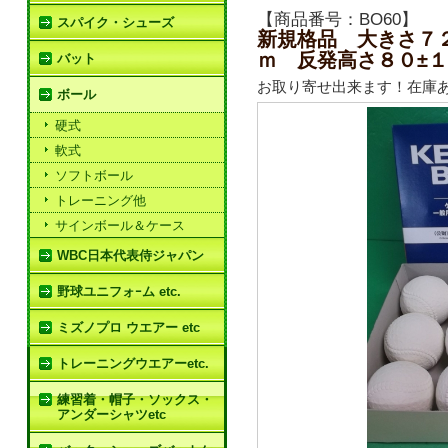
【商品番号：BO60】
スパイク・シューズ
新規格品 大きさ７２
ｍ 反発高さ８０±
バット
お取り寄せ出来ます！在庫
ボール
硬式
軟式
ソフトボール
トレーニング他
サインボール＆ケース
WBC日本代表侍ジャパン
野球ユニフォｰム etc.
ミズノプロ ウエアー etc
トレーニングウエアーetc.
練習着・帽子・ソックス・
アンダーシャツetc