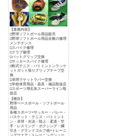
【業務内容】
□野球ソフトボール用品販売
□野球ソフトボール用品全般の修理
メンテナンス
□スパイク修理
□クラブ修理
□バットグリップ交換
□サッカースパイク修理
□軟式テニス・バトミントンラッケ
ットガット張りグリップテープ交
換
□卓球ラケットラバー交換
□学校体育用品・器具・備品取扱店
□スポーツ用石灰スーパーライン取
扱店
【種目】
野球ベースボール・ソフトボール
用品
各種スポーツ<サッカー・バレー・
バスケット・テニス・バトミント
ン・卓球・水泳・陸上・柔道・空
手・レスリング・ボクシング・綱
引き・グランドゴルフ他>トレーニ
ングウエア・トレーニングシュー