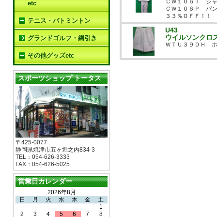
ＣＷ１０６Ｔ シ
etc
ＣＷ１０６Ｐ パ
３３％ＯＦＦ！！
テニス・バトミントン
U43
ウイルソンクロ
グランドゴルフ・綱引き
ＷＴＵ３９０Ｈ 
その他グッズetc
スポーツショップ トータス
〒425-0077
静岡県焼津市五ヶ堀之内834-3
TEL：054-626-3333
FAX：054-626-5025
営業日カレンダー
2026年8月
日
月
火
水
木
金
土
1
2
3
4
5
6
7
8