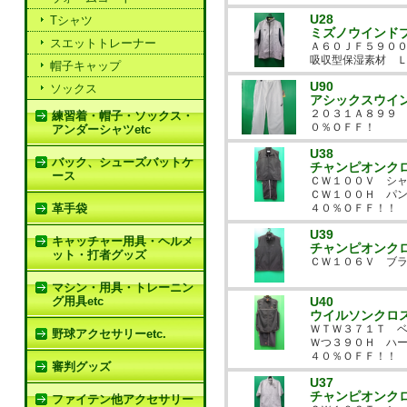
U28
Tシャツ
ミズノウインド
スエットトレーナー
Ａ６０ＪＦ５９０
吸収型保湿素材 Ｌ
帽子キャップ
U90
ソックス
アシックスウイ
２０３１Ａ８９９ 
練習着・帽子・ソックス・
０％ＯＦＦ！
アンダーシャツetc
U38
バック、シューズバットケ
チャンピオンク
ース
ＣＷ１００Ｖ シ
ＣＷ１００Ｈ パ
革手袋
４０％ＯＦＦ！！
U39
キャッチャー用具・ヘルメ
チャンピオンク
ット・打者グッズ
ＣＷ１０６Ｖ ブラ
マシン・用具・トレーニン
グ用具etc
U40
ウイルソンクロ
ＷＴＷ３７１Ｔ 
野球アクセサリーetc.
Ｗつ３９０Ｈ ハ
４０％ＯＦＦ！！
審判グッズ
U37
チャンピオンク
ファイテン他アクセサリー