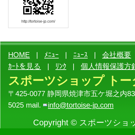
http://tortoise-jp.com/
HOME
|
ﾒﾆｭｰ
|
ﾆｭｰｽ
|
会社概要
ｶｰﾄを見る
|
ﾘﾝｸ
|
個人情報保護方
スポーツショップ トー
〒425-0077 静岡県焼津市五ケ堀之内834-3ビル
5025 mail.
info@tortoise-jp.com
Copyright © スポーツショッ