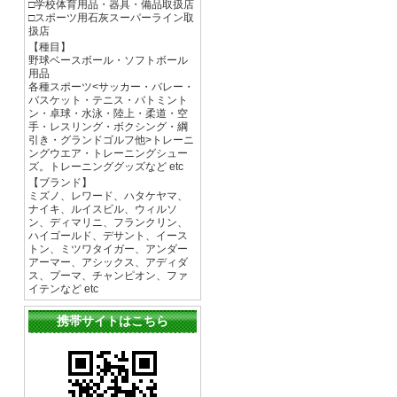
□学校体育用品・器具・備品取扱店
□スポーツ用石灰スーパーライン取
扱店
【種目】
野球ベースボール・ソフトボール
用品
各種スポーツ<サッカー・バレー・
バスケット・テニス・バトミント
ン・卓球・水泳・陸上・柔道・空
手・レスリング・ボクシング・綱
引き・グランドゴルフ他>トレーニ
ングウエア・トレーニングシュー
ズ。トレーニンググッズなど etc
【ブランド】
ミズノ、レワード、ハタケヤマ、
ナイキ、ルイスビル、ウィルソ
ン、ディマリニ、フランクリン、
ハイゴールド、デサント、イース
トン、ミツワタイガー、アンダー
アーマー、アシックス、アディダ
ス、プーマ、チャンピオン、ファ
イテンなど etc
携帯サイトはこちら