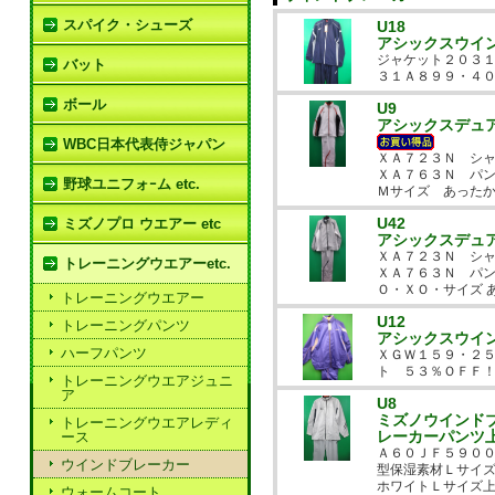
スパイク・シューズ
U18
アシックスウイ
ジャケット２０３
バット
３１Ａ８９９・４
ボール
U9
アシックスデュ
WBC日本代表侍ジャパン
ＸＡ７２３Ｎ シ
ＸＡ７６３Ｎ パ
野球ユニフォｰム etc.
Ｍサイズ あった
U42
ミズノプロ ウエアー etc
アシックスデュ
ＸＡ７２３Ｎ シ
トレーニングウエアーetc.
ＸＡ７６３Ｎ パ
Ｏ・ＸＯ・サイズ 
トレーニングウエアー
U12
トレーニングパンツ
アシックスウイ
ハーフパンツ
ＸＧＷ１５９・２５
ト ５３％ＯＦＦ
トレーニングウエアジュニ
ア
U8
ミズノウインド
トレーニングウエアレディ
レーカーパンツ
ース
Ａ６０ＪＦ５９０
ウインドブレーカー
型保湿素材Ｌサイ
ホワイトＬサイズ上
ウォームコート