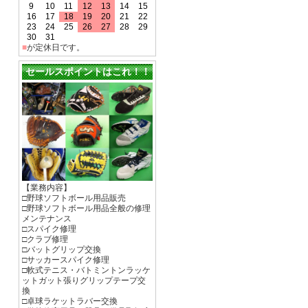
9
10
11
12
13
14
15
16
17
18
19
20
21
22
23
24
25
26
27
28
29
30
31
■
が定休日です。
セールスポイントはこれ！！
【業務内容】
□野球ソフトボール用品販売
□野球ソフトボール用品全般の修理
メンテナンス
□スパイク修理
□クラブ修理
□バットグリップ交換
□サッカースパイク修理
□軟式テニス・バトミントンラッケ
ットガット張りグリップテープ交
換
□卓球ラケットラバー交換