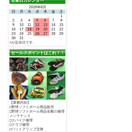
営業日カレンダー
2026年8月
日
月
火
水
木
金
土
1
2
3
4
5
6
7
8
9
10
11
12
13
14
15
16
17
18
19
20
21
22
23
24
25
26
27
28
29
30
31
■
が定休日です。
セールスポイントはこれ！！
【業務内容】
□野球ソフトボール用品販売
□野球ソフトボール用品全般の修理
メンテナンス
□スパイク修理
□クラブ修理
□バットグリップ交換