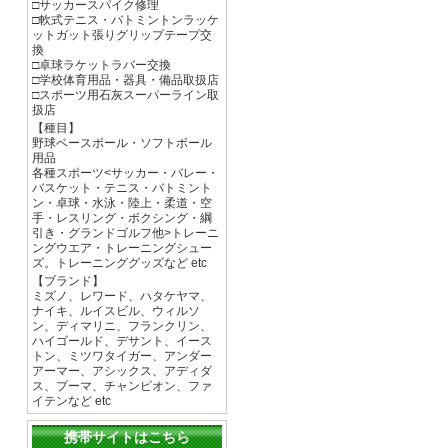
□サッカースパイク修理
□軟式テニス・バトミントンラッケ
ットガット張りグリップテープ交
換
□卓球ラケットラバー交換
□学校体育用品・器具・備品取扱店
□スポーツ用石灰スーパーライン取
扱店
【種目】
野球ベースボール・ソフトボール
用品
各種スポーツ<サッカー・バレー・
バスケット・テニス・バトミント
ン・卓球・水泳・陸上・柔道・空
手・レスリング・ボクシング・綱
引き・グランドゴルフ他>トレーニ
ングウエア・トレーニングシュー
ズ。トレーニンググッズなど etc
【ブランド】
ミズノ、レワード、ハタケヤマ、
ナイキ、ルイスビル、ウィルソ
ン、ディマリニ、フランクリン、
ハイゴールド、デサント、イース
トン、ミツワタイガー、アンダー
アーマー、アシックス、アディダ
ス、プーマ、チャンピオン、ファ
イテンなど etc
携帯サイトはこちら