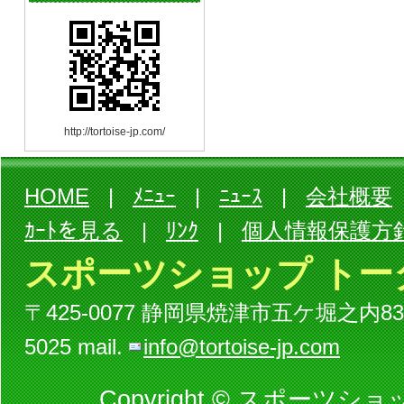
http://tortoise-jp.com/
HOME
|
ﾒﾆｭｰ
|
ﾆｭｰｽ
|
会社概要
ｶｰﾄを見る
|
ﾘﾝｸ
|
個人情報保護方
スポーツショップ トー
〒425-0077 静岡県焼津市五ケ堀之内834-3ビル
5025 mail.
info@tortoise-jp.com
Copyright © スポーツショッ