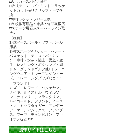
□サッカースパイク修理
□軟式テニス・バトミントンラッケ
ットガット張りグリップテープ交
換
□卓球ラケットラバー交換
□学校体育用品・器具・備品取扱店
□スポーツ用石灰スーパーライン取
扱店
【種目】
野球ベースボール・ソフトボール
用品
各種スポーツ<サッカー・バレー・
バスケット・テニス・バトミント
ン・卓球・水泳・陸上・柔道・空
手・レスリング・ボクシング・綱
引き・グランドゴルフ他>トレーニ
ングウエア・トレーニングシュー
ズ。トレーニンググッズなど etc
【ブランド】
ミズノ、レワード、ハタケヤマ、
ナイキ、ルイスビル、ウィルソ
ン、ディマリニ、フランクリン、
ハイゴールド、デサント、イース
トン、ミツワタイガー、アンダー
アーマー、アシックス、アディダ
ス、プーマ、チャンピオン、ファ
イテンなど etc
携帯サイトはこちら