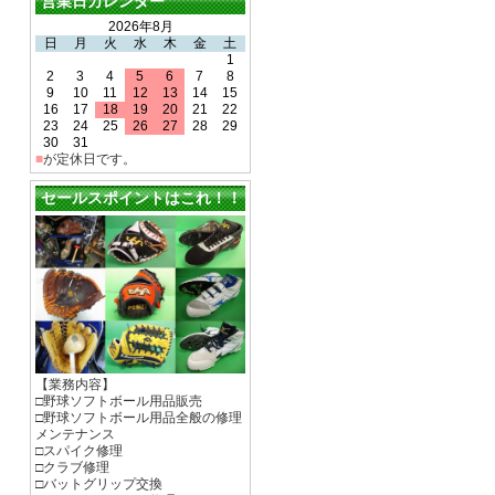
営業日カレンダー
2026年8月
日
月
火
水
木
金
土
1
2
3
4
5
6
7
8
9
10
11
12
13
14
15
16
17
18
19
20
21
22
23
24
25
26
27
28
29
30
31
■
が定休日です。
セールスポイントはこれ！！
【業務内容】
□野球ソフトボール用品販売
□野球ソフトボール用品全般の修理
メンテナンス
□スパイク修理
□クラブ修理
□バットグリップ交換