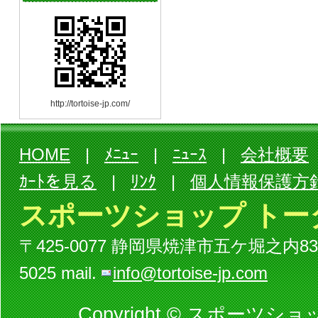
http://tortoise-jp.com/
HOME
|
ﾒﾆｭｰ
|
ﾆｭｰｽ
|
会社概要
ｶｰﾄを見る
|
ﾘﾝｸ
|
個人情報保護方
スポーツショップ トー
〒425-0077 静岡県焼津市五ケ堀之内834-3ビル
5025 mail.
info@tortoise-jp.com
Copyright © スポーツショッ